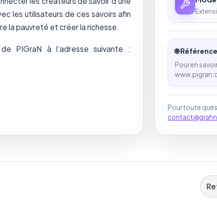
onnecter les créateurs de savoir d’une
Extensi
ec les utilisateurs de ces savoirs afin
re la pauvreté et créer la richesse.
e de PIGraN à l’adresse suivante :
🌐 Référenc
Pour en savoir 
www.pigran.
Pour toute que
contact@grah
Re