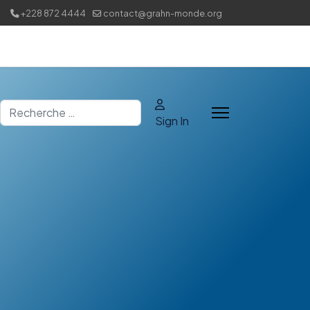
+228 872 4444
contact@grahn-monde.org
Rechercher
Sign In