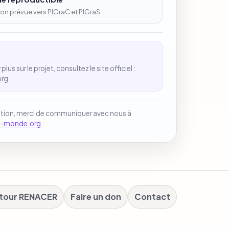
on prévue vers PIGraC et PIGraS
e
plus sur le projet, consultez le site officiel :
org
stion, merci de communiquer avec nous à
n-monde.org
.
tour RENACER
Faire un don
Contact