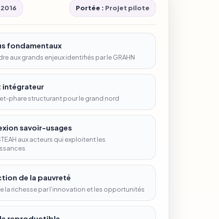
2016
Portée :
Projet pilote
fis fondamentaux
e aux grands enjeux identifiés par le GRAHN
 intégrateur
et-phare structurant pour le grand nord
xion savoir-usages
ISTEAH aux acteurs qui exploitent les
ssances
tion de la pauvreté
e la richesse par l’innovation et les opportunités
e reproductible