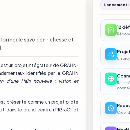
Lancement :
12 dé
Répondr
former le savoir en richesse et
d
Projet
Un proj
) est un projet intégrateur de GRAHN-
ondamentaux identifiés par le GRAHN
Conne
on d’une Haïti nouvelle : vision et
Relier 
connai
est présenté comme un projet pilote
Réduc
uit dans le grand centre (PIGraC) et
Créer d
Modèl