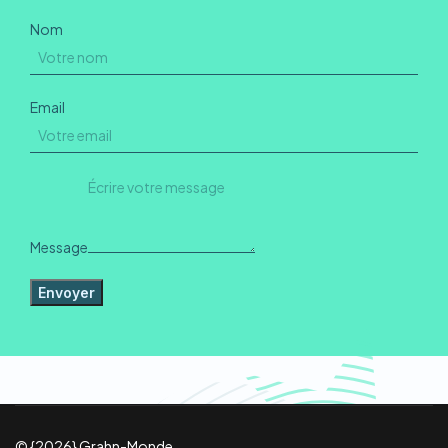
Nom
Email
Message
Envoyer
© {2026} Grahn-Monde