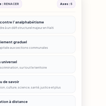
 :
RENACER
Axes :
5
 contre l’analphabétisme
e à un défi structurel majeur en Haïti
iement graduel
capitale aux sections communales
 universel
scrimination, sur tout le territoire
u de savoir
on, culture, science, santé, justice et plus
tion à distance