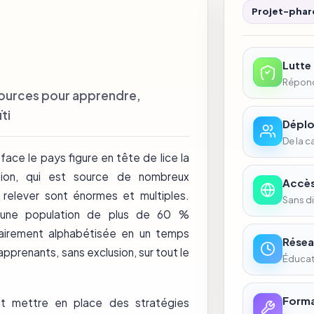
Projet-phare
Lutte
Répondr
sources pour apprendre,
ti
Déplo
De la 
face le pays figure en tête de lice la
tion, qui est source de nombreux
Accès
 relever sont énormes et multiples.
Sans di
er une population de plus de 60 %
tairement alphabétisée en un temps
Résea
pprenants, sans exclusion, sur tout le
Éducati
Forma
 et mettre en place des stratégies