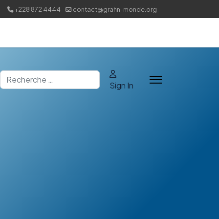
+228 872 4444
contact@grahn-monde.org
Rechercher
Sign In