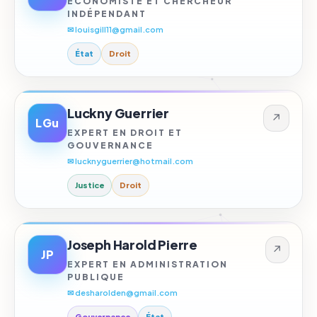
ÉCONOMISTE ET CHERCHEUR
INDÉPENDANT
✉ louisgill11@gmail.com
État
Droit
Luckny Guerrier
↗
LGu
EXPERT EN DROIT ET
GOUVERNANCE
✉ lucknyguerrier@hotmail.com
Justice
Droit
Joseph Harold Pierre
↗
JP
EXPERT EN ADMINISTRATION
PUBLIQUE
✉ desharolden@gmail.com
Gouvernance
État