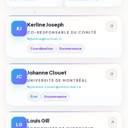
Kerline Joseph
↗
KJ
CO-RESPONSABLE DU COMITÉ
✉ jkerline@hotmail.fr
Coordination
Gouvernance
Johanne Clouet
↗
JC
UNIVERSITÉ DE MONTRÉAL
✉ johanne.clouet@umontreal.ca
État
Gouvernance
Louis Gill
↗
LG