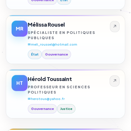
Mélissa Rousel
↗
MR
SPÉCIALISTE EN POLITIQUES
PUBLIQUES
✉ meli_roussel@hotmail.com
État
Gouvernance
Hérold Toussaint
↗
HT
PROFESSEUR EN SCIENCES
POLITIQUES
✉ herotous@yahoo.fr
Gouvernance
Justice