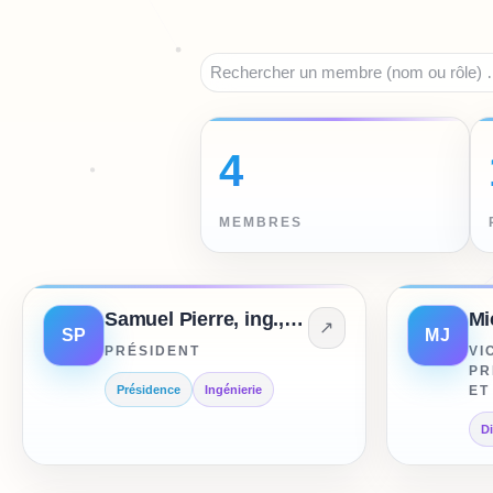
4
MEMBRES
Samuel Pierre, ing., Ph.D.
Mi
↗
SP
MJ
PRÉSIDENT
VI
PR
Présidence
Ingénierie
ET
Di