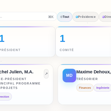
⌘K
Tout
Présidence
Dire
1
1
PRÉSIDENT
COMITÉ
chel Julien, M.A.
↗
MD
CE-PRÉSIDENT
TRÉSORIER
INCIPAL PROGRAMME
 PROJETS
Finances
Ingénierie
rection