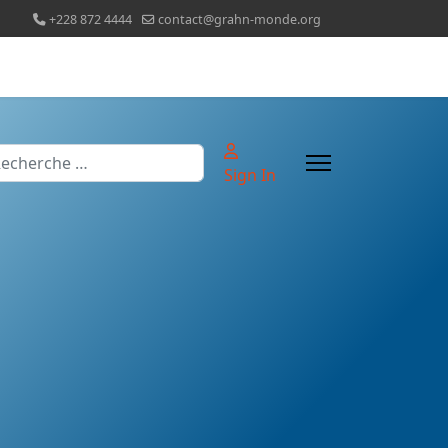
+228 872 4444
contact@grahn-monde.org
chercher
Sign In