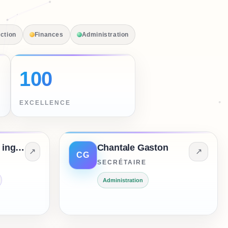
ction
Finances
Administration
100
EXCELLENCE
Maxime Dehoux, ing., M.Sc.A.
Chantale Gaston
↗
↗
CG
SECRÉTAIRE
Administration